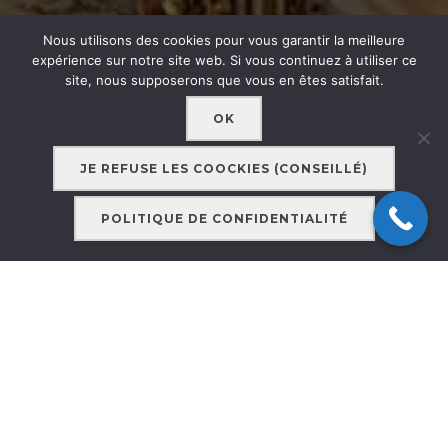
Nous utilisons des cookies pour vous garantir la meilleure
expérience sur notre site web. Si vous continuez à utiliser ce
site, nous supposerons que vous en êtes satisfait.
OK
JE REFUSE LES COOCKIES (CONSEILLÉ)
POLITIQUE DE CONFIDENTIALITÉ
Descendre
au
contenu
BIENVENUE
A l’écoute de vos besoins,
quel que soit votre âge, votre situation et vos maux
,
nous saurons
trouver ensemble
des
solutions différentes :
Qu’il s’agisse de
soins psycho-corporels
(
massages, médecine chinoise, drainage
lymphatique manuel, réfloxologie multiple
), de
méditation ou d’initiation au REIKI
,