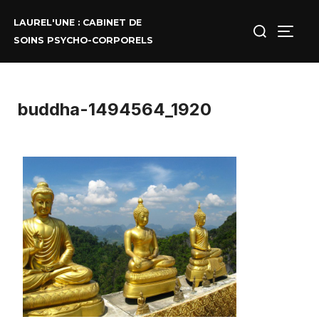
Aller
au
Rechercher :
LAUREL'UNE : CABINET DE
contenu
PERM
SOINS PSYCHO-CORPORELS
buddha-1494564_1920