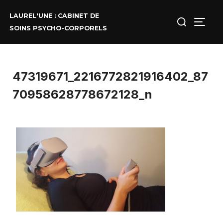
Aller
au
Rechercher :
LAUREL'UNE : CABINET DE
contenu
PERM
SOINS PSYCHO-CORPORELS
47319671_2216772821916402_87
70958628778672128_n