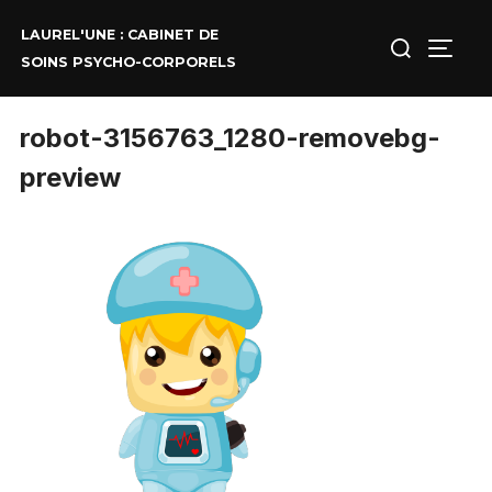
Aller
au
Rechercher :
LAUREL'UNE : CABINET DE
contenu
PERM
SOINS PSYCHO-CORPORELS
robot-3156763_1280-removebg-
preview