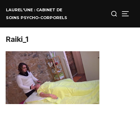
Aller
au
Rechercher :
LAUREL'UNE : CABINET DE
contenu
PERM
SOINS PSYCHO-CORPORELS
Raiki_1