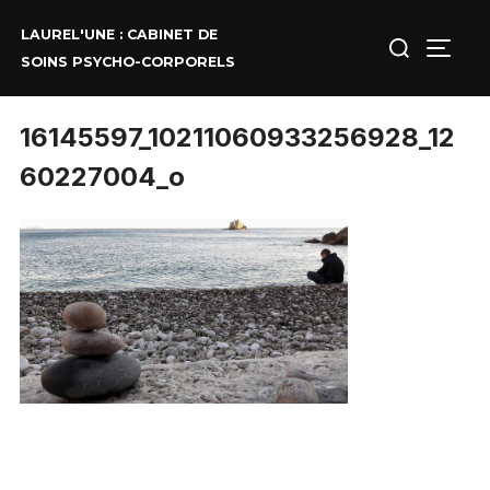
Aller
au
Rechercher :
LAUREL'UNE : CABINET DE
contenu
PERM
SOINS PSYCHO-CORPORELS
16145597_10211060933256928_12
60227004_o